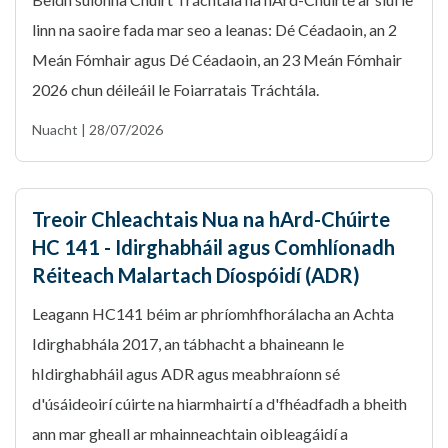
linn na saoire fada mar seo a leanas: Dé Céadaoin, an 2
Meán Fómhair agus Dé Céadaoin, an 23 Meán Fómhair
2026 chun déileáil le Foiarratais Tráchtála.
Nuacht | 28/07/2026
Treoir Chleachtais Nua na hArd-Chúirte
HC 141 - Idirghabháil agus Comhlíonadh
Réiteach Malartach Díospóidí (ADR)
Leagann HC141 béim ar phríomhfhorálacha an Achta
Idirghabhála 2017, an tábhacht a bhaineann le
hIdirghabháil agus ADR agus meabhraíonn sé
d'úsáideoirí cúirte na hiarmhairtí a d'fhéadfadh a bheith
ann mar gheall ar mhainneachtain oibleagáidí a