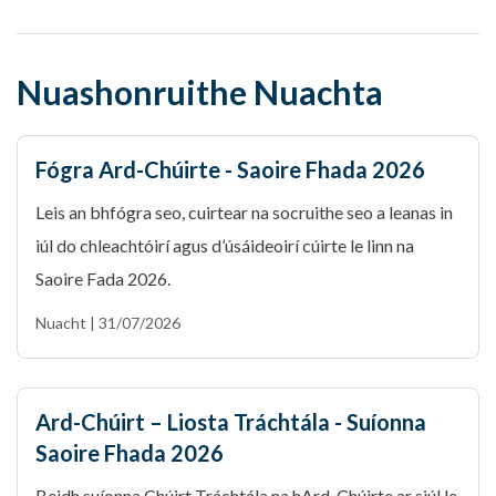
Nuashonruithe Nuachta
Fógra Ard-Chúirte - Saoire Fhada 2026
Leis an bhfógra seo, cuirtear na socruithe seo a leanas in
iúl do chleachtóirí agus d’úsáideoirí cúirte le linn na
Saoire Fada 2026.
Nuacht | 31/07/2026
Ard-Chúirt – Liosta Tráchtála - Suíonna
Saoire Fhada 2026
Beidh suíonna Chúirt Tráchtála na hArd-Chúirte ar siúl le