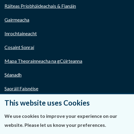
Ráiteas Príobháideachais & Fianáin
Gairmeacha
Inrochtaineacht
Cosaint Sonraí
Mapa Theorainneacha na gCúirteanna
Séanadh
Saoráil Faisnéise
This website uses Cookies
An tAcht um Brústocaireacht
Tairseach r-Cheartais
We use cookies to improve your experience on our
website. Please let us know your preferences.