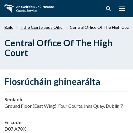
Téigh
search
ar
Togg
aghaidh
navig
chuig
Baile
Tithe Cúirte agus Oifigí
Central Office Of The High Court
an
bpríomhábhar
Central Office Of The High
Court
Fiosrúcháin ghinearálta
Seoladh
Ground Floor (East Wing), Four Courts, Inns Quay, Dublin 7
Eircode
D07 A78X