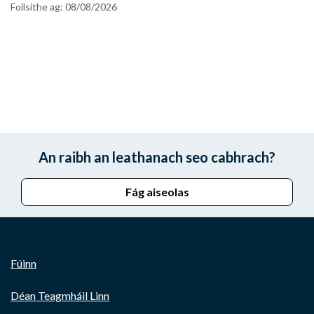
Foilsithe ag:
08/08/2026
An raibh an leathanach seo cabhrach?
Fág aiseolas
Fúinn
Déan Teagmháil Linn