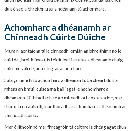
duit é seo a bhreithniú sula ndéanann tú achomharc.
Achomharc a dhéanamh ar
Chinneadh Cúirte Dúiche
Mura n-aontaíonn tú le cinneadh iomlán an bhreithimh nó le
cuid de (breithiúnas), is féidir leat iarratas a dhéanamh chuig
cúirt níos airde, ar a dtugtar achomharc.
Sula gcinnfidh tú achomharc a dhéanamh, ba cheart duit a
mheas an bhfuil cúiseanna bailí agat le hachomharc a
dhéanamh. D'fhéadfadh sé go mbeadh ort costais a íoc, mar
shampla costais dlí, mar thoradh ar achomharc a dhéanamh ar
chinneadh cúirte.
Mar éilitheoir nó mar fhreagróir, tá ceithre lá dhéag agat chun