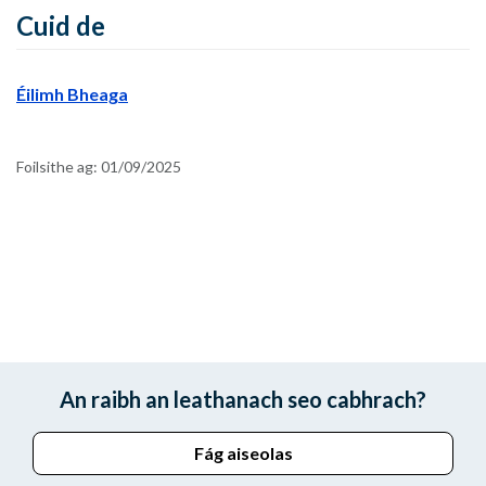
Cuid de
Éilimh Bheaga
Foilsithe ag:
01/09/2025
An raibh an leathanach seo cabhrach?
Fág aiseolas