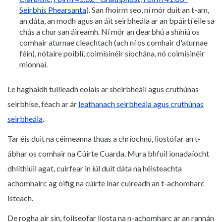
Seirbhís Phearsanta
). San fhoirm seo, ní mór duit an t-am,
an dáta, an modh agus an áit seirbheála ar an bpáirtí eile sa
chás a chur san áireamh. Ní mór an dearbhú a shíniú os
comhair aturnae cleachtach (ach ní os comhair d'aturnae
féin), nótaire poiblí, coimisinéir síochána, nó coimisinéir
mionnaí.
Le haghaidh tuilleadh eolais ar sheirbheáil agus cruthúnas
seirbhíse, féach ar ár
leathanach seirbheála agus cruthúnas
seirbheála
.
Tar éis duit na céimeanna thuas a chríochnú, liostófar an t-
ábhar os comhair na Cúirte Cuarda. Mura bhfuil ionadaíocht
dhlíthiúil agat, cuirfear in iúl duit dáta na héisteachta
achomhairc ag oifig na cúirte inar cuireadh an t-achomharc
isteach.
De rogha air sin, foilseofar liosta na n-achomharc ar an rannán