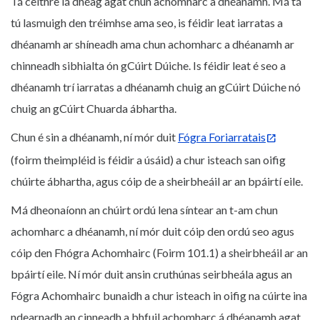
Tá ceithre lá dhéag agat chun achomharc a dhéanamh. Má tá
tú lasmuigh den tréimhse ama seo, is féidir leat iarratas a
dhéanamh ar shíneadh ama chun achomharc a dhéanamh ar
chinneadh sibhialta ón gCúirt Dúiche. Is féidir leat é seo a
dhéanamh trí iarratas a dhéanamh chuig an gCúirt Dúiche nó
chuig an gCúirt Chuarda ábhartha.
Chun é sin a dhéanamh, ní mór duit
Fógra Foriarratais
(foirm theimpléid is féidir a úsáid) a chur isteach san oifig
chúirte ábhartha, agus cóip de a sheirbheáil ar an bpáirtí eile.
Má dheonaíonn an chúirt ordú lena síntear an t-am chun
achomharc a dhéanamh, ní mór duit cóip den ordú seo agus
cóip den Fhógra Achomhairc (Foirm 101.1) a sheirbheáil ar an
bpáirtí eile. Ní mór duit ansin cruthúnas seirbheála agus an
Fógra Achomhairc bunaidh a chur isteach in oifig na cúirte ina
ndearnadh an cinneadh a bhfuil achomharc á dhéanamh agat