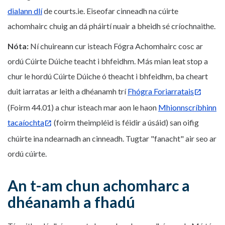
dialann dlí
de courts.ie. Eiseofar cinneadh na cúirte
achomhairc chuig an dá pháirtí nuair a bheidh sé críochnaithe.
Nóta:
Ní chuireann cur isteach Fógra Achomhairc cosc ar
ordú Cúirte Dúiche teacht i bhfeidhm. Más mian leat stop a
chur le hordú Cúirte Dúiche ó theacht i bhfeidhm, ba cheart
duit iarratas ar leith a dhéanamh trí
Fhógra Foriarratais
(Foirm 44.01) a chur isteach mar aon le haon
Mhionnscríbhinn
tacaíochta
(foirm theimpléid is féidir a úsáid) san oifig
chúirte ina ndearnadh an cinneadh. Tugtar "fanacht" air seo ar
ordú cúirte.
An t-am chun achomharc a
dhéanamh a fhadú