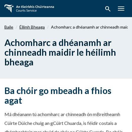
Téigh
search
ar
Togg
aghaidh
navig
chuig
Baile
Éilimh Bheaga
Achomharc a dhéanamh ar chinneadh maidir 
an
bpríomhábhar
Achomharc a dhéanamh ar
chinneadh maidir le héilimh
bheaga
Ba chóir go mbeadh a fhios
agat
Má dhéanann tú achomharc ar chinneadh ón mBreitheamh
Cúirte Dúiche chuig an gCúirt Chuarda, is féidir costais a
dhámhachtain mar chuid de chás na Cúirte Cuarda. Ba chóir