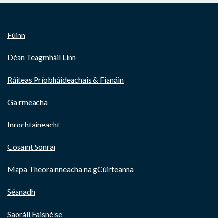
Fúinn
Déan Teagmháil Linn
Ráiteas Príobháideachais & Fianáin
Gairmeacha
Inrochtaineacht
Cosaint Sonraí
Mapa Theorainneacha na gCúirteanna
Séanadh
Saoráil Faisnéise