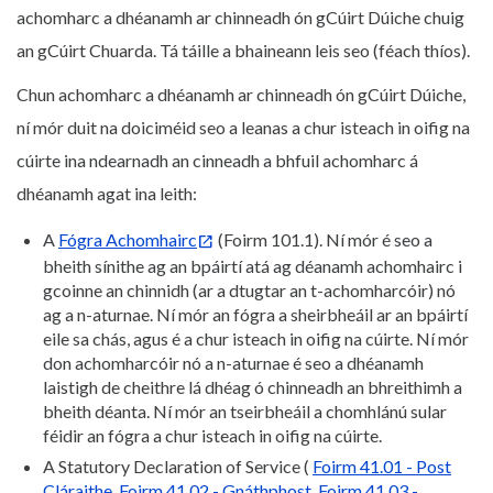
achomharc a dhéanamh ar chinneadh ón gCúirt Dúiche chuig
an gCúirt Chuarda. Tá táille a bhaineann leis seo (féach thíos).
Chun achomharc a dhéanamh ar chinneadh ón gCúirt Dúiche,
ní mór duit na doiciméid seo a leanas a chur isteach in oifig na
cúirte ina ndearnadh an cinneadh a bhfuil achomharc á
dhéanamh agat ina leith:
A
Fógra Achomhairc
(Foirm 101.1). Ní mór é seo a
bheith sínithe ag an bpáirtí atá ag déanamh achomhairc i
gcoinne an chinnidh (ar a dtugtar an t-achomharcóir) nó
ag a n-aturnae. Ní mór an fógra a sheirbheáil ar an bpáirtí
eile sa chás, agus é a chur isteach in oifig na cúirte. Ní mór
don achomharcóir nó a n-aturnae é seo a dhéanamh
laistigh de cheithre lá dhéag ó chinneadh an bhreithimh a
bheith déanta. Ní mór an tseirbheáil a chomhlánú sular
féidir an fógra a chur isteach in oifig na cúirte.
A Statutory Declaration of Service (
Foirm 41.01 - Post
Cláraithe
,
Foirm 41.02 - Gnáthphost
,
Foirm 41.03 -