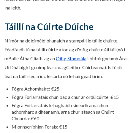
ina leith.
Táillí na Cúirte Dúiche
Ní mór na doiciméid bhunaidh a stampáil le táille chúirte.
Féadfaidh tú na táillí cúirte a íoc ag d'oifig chúirte áitiúil (nó i
mBaile Átha Cliath, ag an
Oifig Stampála
i bhfoirgneamh Áras
Uí Dhálaigh i gcoimpléasc na gCeithre Cúirteanna). Is féidir
leat na táillí seo a íoc le cárta nó le hairgead tirim.
Fógra Achomhairc: €25
Fógra Foriarratais chun bac a chur ar ordú cúirte: €15
Fógra Foriarratais le haghaidh síneadh ama chun
achomharc a dhéanamh, arna chur isteach sa Chúirt
Chuarda: €60
Mionnscríbhinn Forais: €15