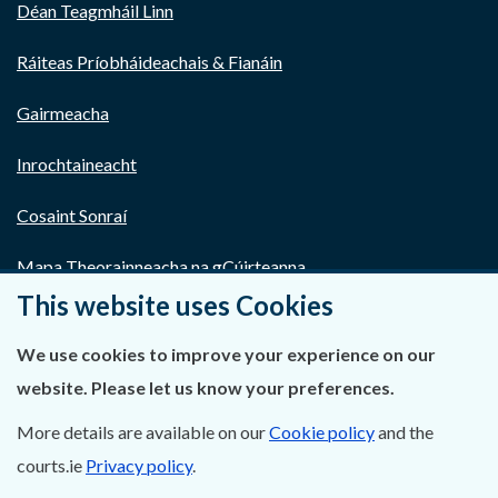
Déan Teagmháil Linn
Ráiteas Príobháideachais & Fianáin
Gairmeacha
Inrochtaineacht
Cosaint Sonraí
Mapa Theorainneacha na gCúirteanna
This website uses Cookies
Séanadh
We use cookies to improve your experience on our
Saoráil Faisnéise
website. Please let us know your preferences.
An tAcht um Brústocaireacht
More details are available on our
Cookie policy
and the
courts.ie
Privacy policy
.
Tairseach r-Cheartais