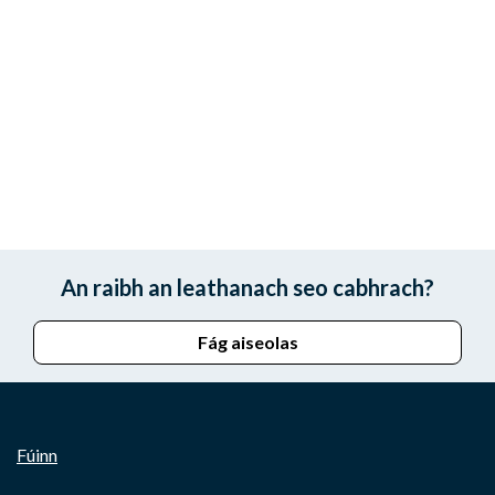
An raibh an leathanach seo cabhrach?
Fág aiseolas
Fúinn