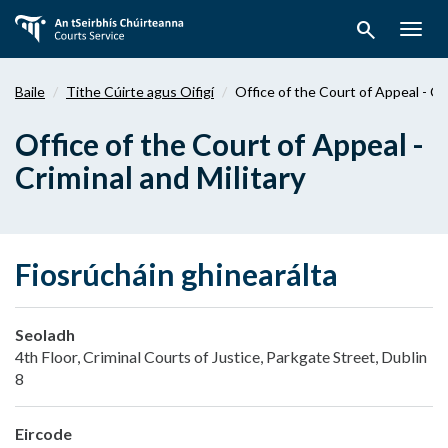
Téigh
search
ar
Togg
aghaidh
navig
chuig
Baile
Tithe Cúirte agus Oifigí
Office of the Court of Appeal - Cri
an
bpríomhábhar
Office of the Court of Appeal -
Criminal and Military
Fiosrúcháin ghinearálta
Seoladh
4th Floor, Criminal Courts of Justice, Parkgate Street, Dublin
8
Eircode