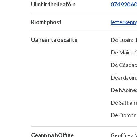
Uimhir theileafóin
074 920 6
Ríomhphost
letterkenn
Uaireanta oscailte
Dé Luain: 1
Dé Máirt: 1
Dé Céadaoi
Déardaoin:
Dé hAoine:
Dé Sathair
Dé Domhna
Ceann na hOifige
Geoffrey 