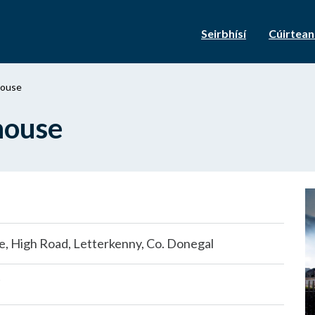
Seirbhísí
Cúirtea
house
house
, High Road, Letterkenny, Co. Donegal