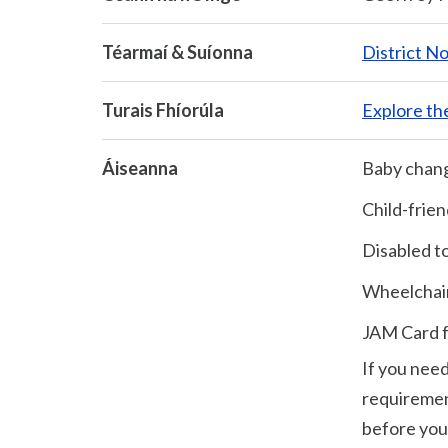
Téarmaí & Suíonna
District N
Turais Fhíorúla
Explore th
Áiseanna
Baby changi
Child-frien
Disabled to
Wheelchair
JAM Card f
If you need
requirement
before your