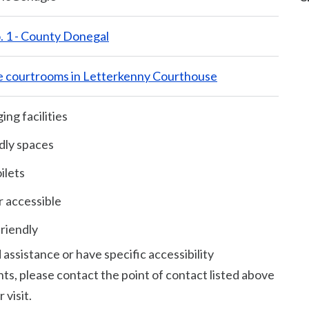
o. 1 - County Donegal
e courtrooms in Letterkenny Courthouse
ng facilities
dly spaces
ilets
 accessible
riendly
 assistance or have specific accessibility
s, please contact the point of contact listed above
 visit.