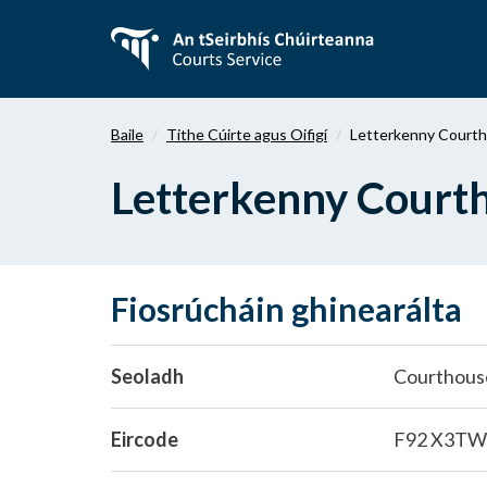
Téigh
ar
aghaidh
chuig
an
Baile
Tithe Cúirte agus Oifigí
Letterkenny Court
bpríomhábhar
Letterkenny Court
Fiosrúcháin ghinearálta
Seoladh
Courthouse
Eircode
F92 X3TW