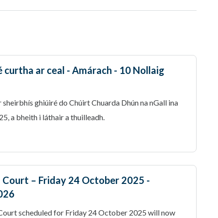
ré curtha ar ceal - Amárach - 10 Nollaig
r sheirbhís ghiúiré do Chúirt Chuarda Dhún na nGall ina
, a bheith i láthair a thuilleadh.
 Court – Friday 24 October 2025 -
2026
 Court scheduled for Friday 24 October 2025 will now