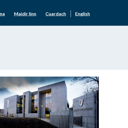
nna
Maidir linn
Cuardach
English