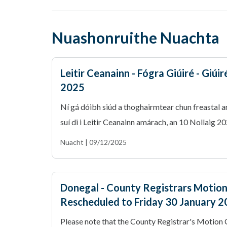
Nuashonruithe Nuachta
Leitir Ceanainn - Fógra Giúiré - Giúi
2025
Ní gá dóibh siúd a thoghairmtear chun freastal a
suí di i Leitir Ceanainn amárach, an 10 Nollaig 2025
Nuacht | 09/12/2025
Donegal - County Registrars Motion
Rescheduled to Friday 30 January 
Please note that the County Registrar's Motion