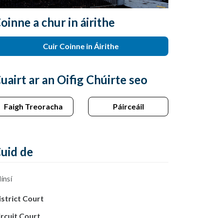
oinne a chur in áirithe
Cuir Coinne in Áirithe
uairt ar an Oifig Chúirte seo
Faigh Treoracha
Páirceáil
uid de
ínsí
istrict Court
ircuit Court