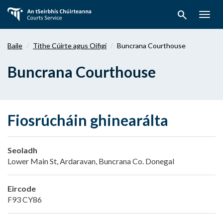
Téigh
search
ar
Togg
aghaidh
navig
chuig
Baile
Tithe Cúirte agus Oifigí
Buncrana Courthouse
an
bpríomhábhar
Buncrana Courthouse
Fiosrúcháin ghinearálta
Seoladh
Lower Main St, Ardaravan, Buncrana Co. Donegal
Eircode
F93 CY86