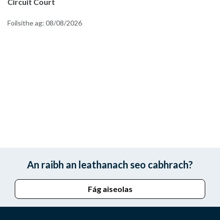
Circuit Court
Foilsithe ag:
08/08/2026
An raibh an leathanach seo cabhrach?
Fág aiseolas