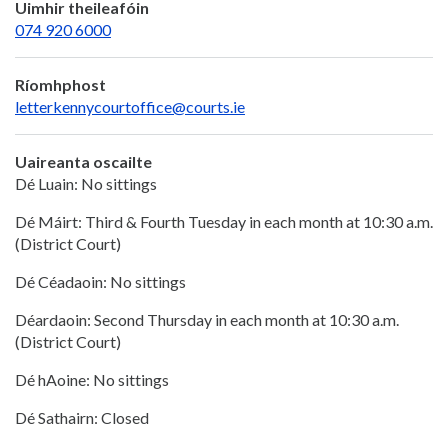
Uimhir theileafóin
074 920 6000
Ríomhphost
letterkennycourtoffice@courts.ie
Uaireanta oscailte
Dé Luain: No sittings
Dé Máirt: Third & Fourth Tuesday in each month at 10:30 a.m.
(District Court)
Dé Céadaoin: No sittings
Déardaoin: Second Thursday in each month at 10:30 a.m.
(District Court)
Dé hAoine: No sittings
Dé Sathairn: Closed