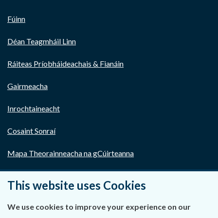
Fúinn
Déan Teagmháil Linn
Ráiteas Príobháideachais & Fianáin
Gairmeacha
Inrochtaineacht
Cosaint Sonraí
Mapa Theorainneacha na gCúirteanna
Séanadh
This website uses Cookies
Saoráil Faisnéise
We use cookies to improve your experience on our