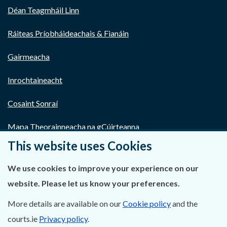
Déan Teagmháil Linn
Ráiteas Príobháideachais & Fianáin
Gairmeacha
Inrochtaineacht
Cosaint Sonraí
Mapa Theorainneacha na gCúirteanna
This website uses Cookies
Séanadh
We use cookies to improve your experience on our
Saoráil Faisnéise
website. Please let us know your preferences.
An tAcht um Brústocaireacht
More details are available on our
Cookie policy
and the
courts.ie
Privacy policy
.
Tairseach r-Cheartais