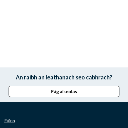
An raibh an leathanach seo cabhrach?
Fág aiseolas
Fúinn