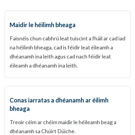
Maidir le héilimh bheaga
Faisnéis chun cabhrú leat tuiscint a fháil ar cad iad
na héilimh bheaga, cad is féidir leat éileamh a
dhéanamh ina leith agus cad nach féidir leat
éileamh a dhéanamh ina leith.
Conas iarratas a dhéanamh ar éilimh
bheaga
Treoir céim ar chéim maidir le héileamh beag a
dhéanamh sa Chúirt Dúiche.