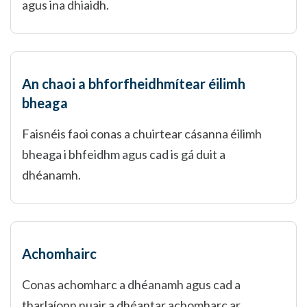
agus ina dhiaidh.
An chaoi a bhforfheidhmítear éilimh
bheaga
Faisnéis faoi conas a chuirtear cásanna éilimh
bheaga i bhfeidhm agus cad is gá duit a
dhéanamh.
Achomhairc
Conas achomharc a dhéanamh agus cad a
tharlaíonn nuair a dhéantar achomharc ar