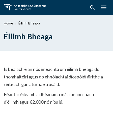
Téigh
search
ar
Togg
aghaidh
navig
chuig
Home
Éilimh Bheaga
an
bpríomhábhar
Éilimh Bheaga
Is bealach é an nós imeachta um éilimh bheaga do
thomhaltóirí agus do ghnólachtaí díospóidí áirithe a
réiteach gan aturnae a úsáid.
Féadtar éileamh a dhéanamh más ionann luach
d'éilimh agus €2,000 nó níos lú.