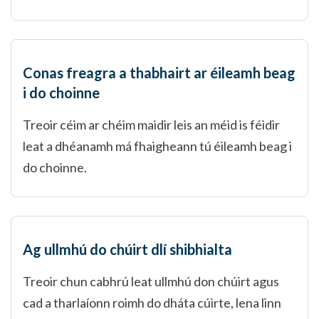
Conas freagra a thabhairt ar éileamh beag
i do choinne
Treoir céim ar chéim maidir leis an méid is féidir
leat a dhéanamh má fhaigheann tú éileamh beag i
do choinne.
Ag ullmhú do chúirt dlí shibhialta
Treoir chun cabhrú leat ullmhú don chúirt agus
cad a tharlaíonn roimh do dháta cúirte, lena linn